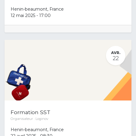
Henin-beaumont
,
France
12 mai 2025
-
17:00
AVR.
22
Formation SST
Organisateur :
Loginov
Henin-beaumont
,
France
22 avril 2025
-
08:30