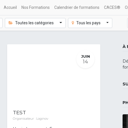
Accueil
Nos Formations
Calendrier de formations
CACES®
O
Toutes les catégories
Tous les pays
À
JUIN
14
Dé
fo
S
P
TEST
Organisateur :
Loginov