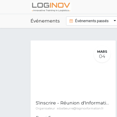
Événements
Événements passés
MARS
04
S'inscrire - Réunion d'Informations Collective
Organisateur :
e.balbeurre@loginovformation.fr