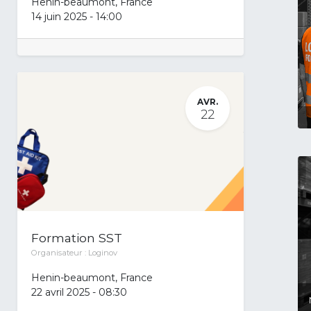
Henin-beaumont
,
France
14 juin 2025
-
14:00
AVR.
22
Formation SST
Organisateur :
Loginov
Henin-beaumont
,
France
22 avril 2025
-
08:30