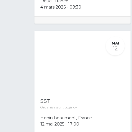
Douai
,
France
4 mars 2026
-
09:30
MAI
12
SST
Organisateur :
Loginov
Henin-beaumont
,
France
12 mai 2025
-
17:00